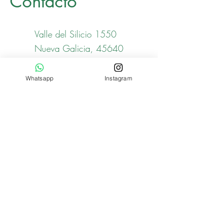
Contacto
Valle del Silicio 1550
Nueva Galicia, 45640
Tlajomulco de Zuñiga.
Whatsapp
Instagram
33 1578 7511
33 3612 0055
contacto@tortilleriastulipanes.com
Nombre